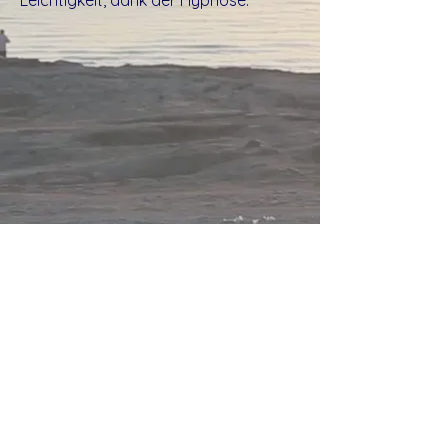
HYPNOSE KICKINGER
Fachinstitut für angewandte Hypnose
+43 677 643 628 60
info@hypnose-kickinger.at
Tragweinerstraße 59b
4230 Pregarten