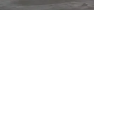
HYPNOSE KICKINGER
Fachinstitut für angewandte Hypnose
+43 677 643 628 60
info@hypnose-kickinger.at
Tragweinerstraße 59b
4230 Pregarten